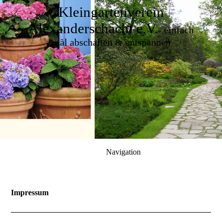
Kleingartenverein
Alexanderschacht e.V.
-
einfach
mal abschalten & entspannen
Navigation
Impressum