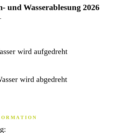
m- und Wasserablesung 2026
-
wird aufgedreht
 wird abgedreht
 O R M A T I O N
g: