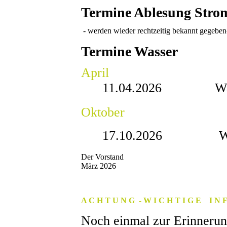
Termine Ablesung Stro
- werden wieder rechtzeitig bekannt gegeben
Termine Wasser
April
11.04.2026 Wasser 
Oktober
17.10.2026 Wasser
Der Vorstand
März 2026
A C H T U N G - W I C H T I G E I N F
Noch einmal zur Erinnerun