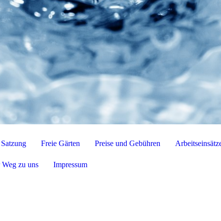
Satzung
Freie Gärten
Preise und Gebühren
Arbeitseinsätz
r Weg zu uns
Impressum